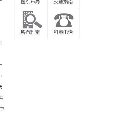
、
别
一
师
庆
两
中