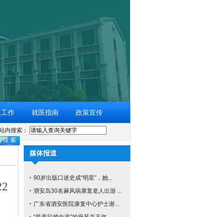
复工作
就医指南
政策宣传
站内搜索：
媒体报道
90岁出版口述史成“明星”，她...
2
泗安岛30名麻风病康复老人出游 ...
广东省泗安医院康复中心护士谢...