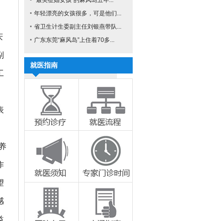
“最美征婚女孩”的麻风岛五年...
年轻漂亮的女孩很多，可是他们...
省卫生计生委副主任刘银燕带队...
庆
广东东莞“麻风岛”上住着70多...
副
就医指南
工
表
养
作
望
感
益