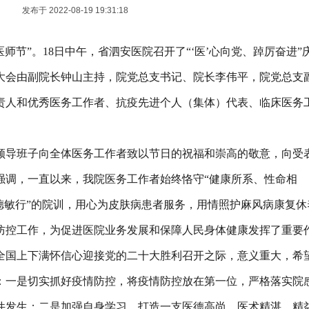
发布于 2022-08-19 19:31:18
国医师节”。18日中午，省泗安医院召开了“‘医’心向党、踔厉奋进”
。大会由副院长钟山主持，院党总支书记、院长李伟平，院党总支
责人和优秀医务工作者、抗疫先进个人（集体）代表、临床医务
领导班子向全体医务工作者致以节日的祝福和崇高的敬意，向受
强调，一直以来，我院医务工作者始终恪守“健康所系、性命相
德敏行”的院训，用心为皮肤病患者服务，用情照护麻风病康复休
防控工作，为促进医院业务发展和保障人民身体健康发挥了重要
全国上下满怀信心迎接党的二十大胜利召开之际，意义重大，希
：一是切实抓好疫情防控，将疫情防控放在第一位，严格落实院
件发生；二是加强自身学习，打造一支医德高尚、医术精湛、精