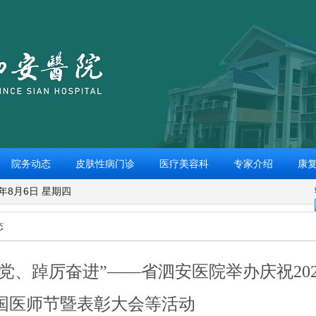
院务动态
皮肤性病门诊
医疗美容科
专家介绍
康
6年8月6日 星期四
态
向党、踔厉奋进”——省泗安医院举办庆祝202
国医师节暨表彰大会等活动