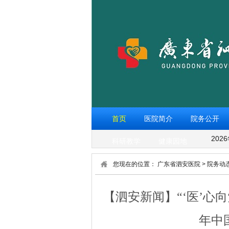
首页
医院简介
院务公开
202
科研教学
健康园地
您现在的位置：
广东省泗安医院
>
院务动
【泗安新闻】“‘医’心
年中